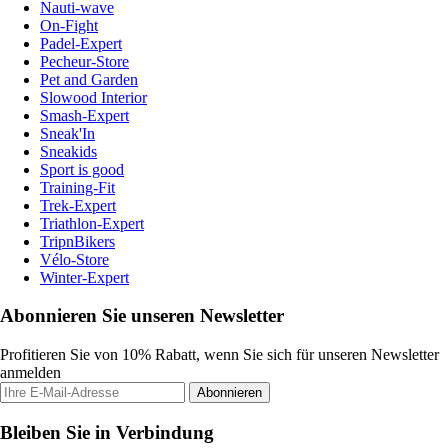
Nauti-wave
On-Fight
Padel-Expert
Pecheur-Store
Pet and Garden
Slowood Interior
Smash-Expert
Sneak'In
Sneakids
Sport is good
Training-Fit
Trek-Expert
Triathlon-Expert
TripnBikers
Vélo-Store
Winter-Expert
Abonnieren Sie unseren Newsletter
Profitieren Sie von 10% Rabatt, wenn Sie sich für unseren Newsletter
anmelden
Abonnieren
Bleiben Sie in Verbindung