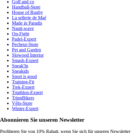
Golf and co
Handball-Store
House of Rugby
La sellerie de Maé
Made in Paradis
Nauti-wave
On-Fight
Padel-Expert
Pecheur-Store
Pet and Garden
Slowood Interior
Smash-Expert
Sneak'In
Sneakids
Sport is good
Training-Fit
Trek-Expert
Triathlon-Expert
TripnBikers
Vélo-Store
Winter-Expert
Abonnieren Sie unseren Newsletter
Profitieren Sie von 10% Rabatt, wenn Sie sich für unseren Newsletter