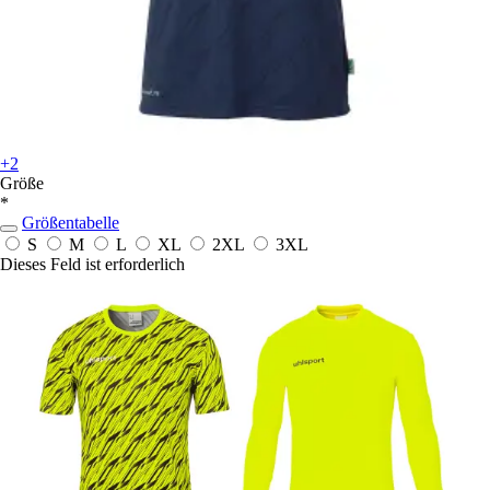
+2
Größe
*
Größentabelle
S
M
L
XL
2XL
3XL
Dieses Feld ist erforderlich