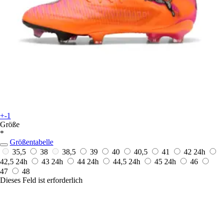
+-1
Größe
*
Größentabelle
35,5
38
38,5
39
40
40,5
41
42
24h
42,5
24h
43
24h
44
24h
44,5
24h
45
24h
46
47
48
Dieses Feld ist erforderlich