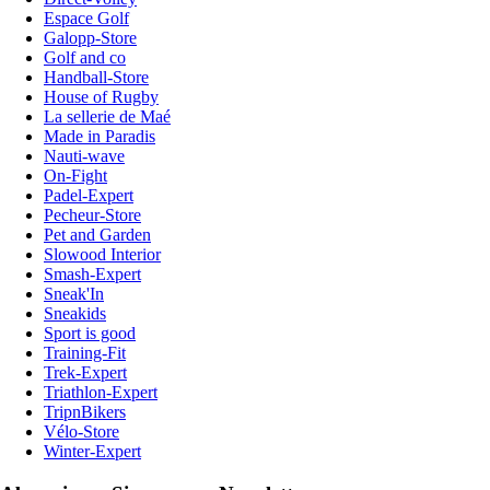
Espace Golf
Galopp-Store
Golf and co
Handball-Store
House of Rugby
La sellerie de Maé
Made in Paradis
Nauti-wave
On-Fight
Padel-Expert
Pecheur-Store
Pet and Garden
Slowood Interior
Smash-Expert
Sneak'In
Sneakids
Sport is good
Training-Fit
Trek-Expert
Triathlon-Expert
TripnBikers
Vélo-Store
Winter-Expert