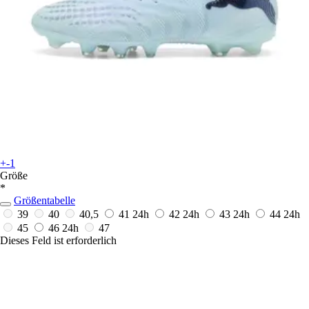
+-1
Größe
*
Größentabelle
39
40
40,5
41
24h
42
24h
43
24h
44
24h
45
46
24h
47
Dieses Feld ist erforderlich