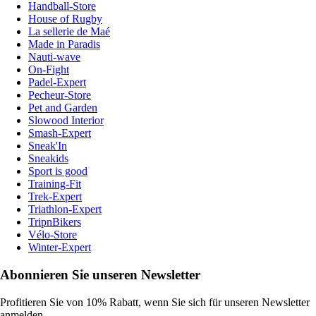
Handball-Store
House of Rugby
La sellerie de Maé
Made in Paradis
Nauti-wave
On-Fight
Padel-Expert
Pecheur-Store
Pet and Garden
Slowood Interior
Smash-Expert
Sneak'In
Sneakids
Sport is good
Training-Fit
Trek-Expert
Triathlon-Expert
TripnBikers
Vélo-Store
Winter-Expert
Abonnieren Sie unseren Newsletter
Profitieren Sie von 10% Rabatt, wenn Sie sich für unseren Newsletter
anmelden