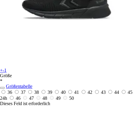
+-1
Größe
*
Größentabelle
36
37
38
39
40
41
42
43
44
45
24h
46
47
48
49
50
Dieses Feld ist erforderlich