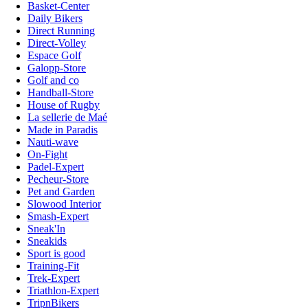
Basket-Center
Daily Bikers
Direct Running
Direct-Volley
Espace Golf
Galopp-Store
Golf and co
Handball-Store
House of Rugby
La sellerie de Maé
Made in Paradis
Nauti-wave
On-Fight
Padel-Expert
Pecheur-Store
Pet and Garden
Slowood Interior
Smash-Expert
Sneak'In
Sneakids
Sport is good
Training-Fit
Trek-Expert
Triathlon-Expert
TripnBikers