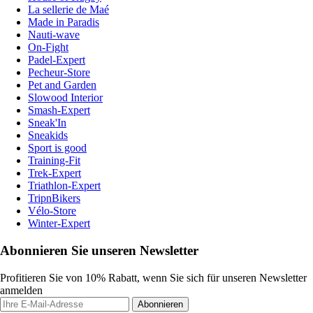
La sellerie de Maé
Made in Paradis
Nauti-wave
On-Fight
Padel-Expert
Pecheur-Store
Pet and Garden
Slowood Interior
Smash-Expert
Sneak'In
Sneakids
Sport is good
Training-Fit
Trek-Expert
Triathlon-Expert
TripnBikers
Vélo-Store
Winter-Expert
Abonnieren Sie unseren Newsletter
Profitieren Sie von 10% Rabatt, wenn Sie sich für unseren Newsletter
anmelden
Abonnieren