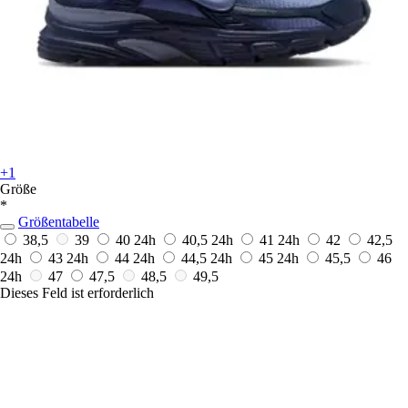
+1
Größe
*
Größentabelle
38,5
39
40
24h
40,5
24h
41
24h
42
42,5
24h
43
24h
44
24h
44,5
24h
45
24h
45,5
46
24h
47
47,5
48,5
49,5
Dieses Feld ist erforderlich