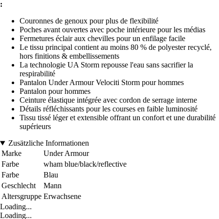
:
Couronnes de genoux pour plus de flexibilité
Poches avant ouvertes avec poche intérieure pour les médias
Fermetures éclair aux chevilles pour un enfilage facile
Le tissu principal contient au moins 80 % de polyester recyclé,
hors finitions & embellissements
La technologie UA Storm repousse l'eau sans sacrifier la
respirabilité
Pantalon Under Armour Velociti Storm pour hommes
Pantalon pour hommes
Ceinture élastique intégrée avec cordon de serrage interne
Détails réfléchissants pour les courses en faible luminosité
Tissu tissé léger et extensible offrant un confort et une durabilité
supérieurs
Zusätzliche Informationen
Marke
Under Armour
Farbe
wham blue/black/reflective
Farbe
Blau
Geschlecht
Mann
Altersgruppe
Erwachsene
Loading...
Loading...