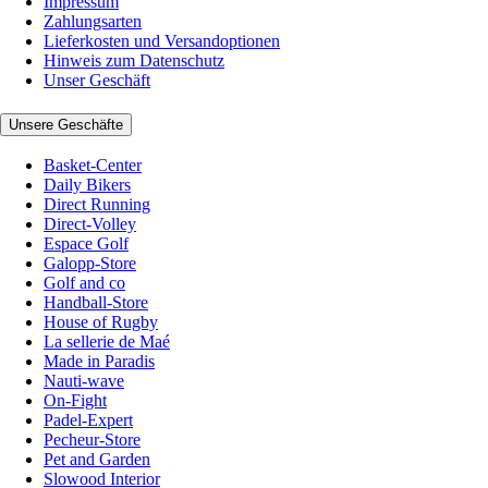
Impressum
Zahlungsarten
Lieferkosten und Versandoptionen
Hinweis zum Datenschutz
Unser Geschäft
Unsere Geschäfte
Basket-Center
Daily Bikers
Direct Running
Direct-Volley
Espace Golf
Galopp-Store
Golf and co
Handball-Store
House of Rugby
La sellerie de Maé
Made in Paradis
Nauti-wave
On-Fight
Padel-Expert
Pecheur-Store
Pet and Garden
Slowood Interior