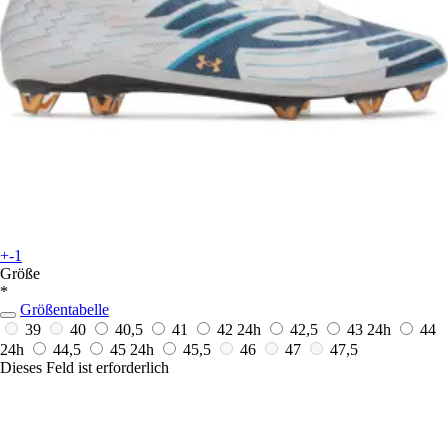
+-1
Größe
*
Größentabelle
39
40
40,5
41
42
24h
42,5
43
24h
44
24h
44,5
45
24h
45,5
46
47
47,5
Dieses Feld ist erforderlich