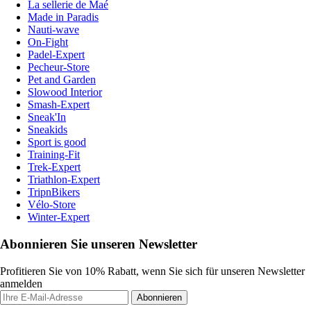
La sellerie de Maé
Made in Paradis
Nauti-wave
On-Fight
Padel-Expert
Pecheur-Store
Pet and Garden
Slowood Interior
Smash-Expert
Sneak'In
Sneakids
Sport is good
Training-Fit
Trek-Expert
Triathlon-Expert
TripnBikers
Vélo-Store
Winter-Expert
Abonnieren Sie unseren Newsletter
Profitieren Sie von 10% Rabatt, wenn Sie sich für unseren Newsletter
anmelden
Abonnieren