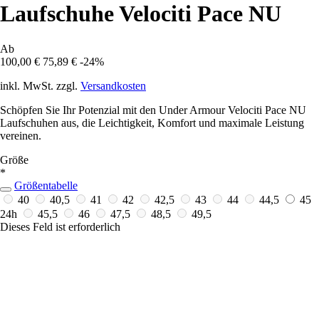
Laufschuhe Velociti Pace NU
Ab
100,00 €
75,89 €
-24%
inkl. MwSt. zzgl.
Versandkosten
Schöpfen Sie Ihr Potenzial mit den Under Armour Velociti Pace NU
Laufschuhen aus, die Leichtigkeit, Komfort und maximale Leistung
vereinen.
Größe
*
Größentabelle
40
40,5
41
42
42,5
43
44
44,5
45
24h
45,5
46
47,5
48,5
49,5
Dieses Feld ist erforderlich