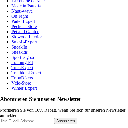
La sellerie de Maé
Made in Paradis
Nauti-wave
On-Fight
Padel-Expert
Pecheur-Store
Pet and Garden
Slowood Interior
Smash-Expert
Sneak'In
Sneakids
Sport is good
Training-Fit
Trek-Expert
Triathlon-Expert
TripnBikers
Vélo-Store
Winter-Expert
Abonnieren Sie unseren Newsletter
Profitieren Sie von 10% Rabatt, wenn Sie sich für unseren Newsletter
anmelden
Abonnieren