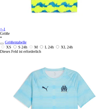
+-1
Größe
*
Größentabelle
XS
S
24h
M
L
24h
XL
24h
Dieses Feld ist erforderlich