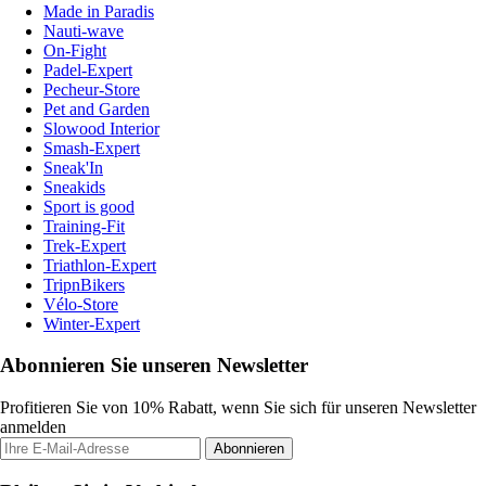
Made in Paradis
Nauti-wave
On-Fight
Padel-Expert
Pecheur-Store
Pet and Garden
Slowood Interior
Smash-Expert
Sneak'In
Sneakids
Sport is good
Training-Fit
Trek-Expert
Triathlon-Expert
TripnBikers
Vélo-Store
Winter-Expert
Abonnieren Sie unseren Newsletter
Profitieren Sie von 10% Rabatt, wenn Sie sich für unseren Newsletter
anmelden
Abonnieren