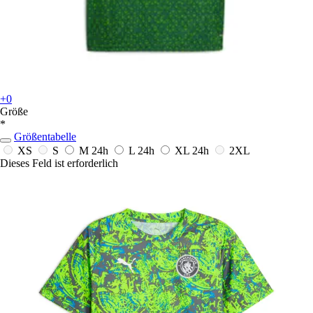
+0
Größe
*
Größentabelle
XS
S
M
24h
L
24h
XL
24h
2XL
Dieses Feld ist erforderlich