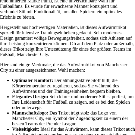
renommierten Marke Puma, ist eine unverzichtbare Wahl für
Fußballfans. Es wurde für erwachsene Männer konzipiert und
verbindet Stil mit Funktionalität, um allen Spielern ein optimales
Erlebnis zu bieten.
Hergestellt aus hochwertigen Materialien, ist dieses Aufwärmtrikot
speziell für intensive Trainingseinheiten gedacht. Sein modernes
Design garantiert völlige Bewegungsfreiheit, sodass sich Athleten auf
ihre Leistung konzentrieren können. Ob auf dem Platz oder außerhalb,
dieses Trikot zeigt Ihre Unterstützung für eines der größten Teams im
Fußball, Manchester City.
Hier sind einige Merkmale, die das Aufwärmtrikot von Manchester
City zu einer ausgezeichneten Wahl machen:
Optimaler Komfort:
Der atmungsaktive Stoff hilft, die
Körpertemperatur zu regulieren, sodass Sie während des
Aufwärmens und der Trainingseinheiten bequem bleiben.
Elegantes Design:
Sein klarer und moderner Stil ist perfekt, um
Ihre Leidenschaft für Fußball zu zeigen, sei es bei den Spielen
oder unterwegs.
Mannschaftslogo:
Das Trikot trägt stolz das Logo von
Manchester City, ein Symbol der Zugehörigkeit zu einem der
besten Teams der Premier League.
Vielseitigkeit:
Ideal für das Aufwärmen, kann dieses Trikot auch
im Alltag getragen werden, was es zu einem unverzichtbaren