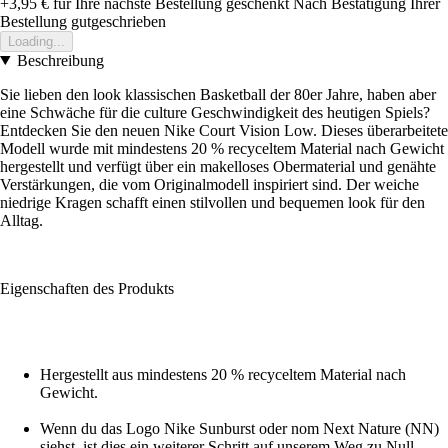
+3,95 €
für Ihre nächste Bestellung geschenkt
Nach Bestätigung Ihrer
Bestellung gutgeschrieben
Loading...
Beschreibung
Sie lieben den look klassischen Basketball der 80er Jahre, haben aber
eine Schwäche für die culture Geschwindigkeit des heutigen Spiels?
Entdecken Sie den neuen Nike Court Vision Low. Dieses überarbeitete
Modell wurde mit mindestens 20 % recyceltem Material nach Gewicht
hergestellt und verfügt über ein makelloses Obermaterial und genähte
Verstärkungen, die vom Originalmodell inspiriert sind. Der weiche
niedrige Kragen schafft einen stilvollen und bequemen look für den
Alltag.
Eigenschaften des Produkts
Hergestellt aus mindestens 20 % recyceltem Material nach
Gewicht.
Wenn du das Logo Nike Sunburst oder nom Next Nature (NN)
siehst, ist dies ein weiterer Schritt auf unserem Weg zu Null-