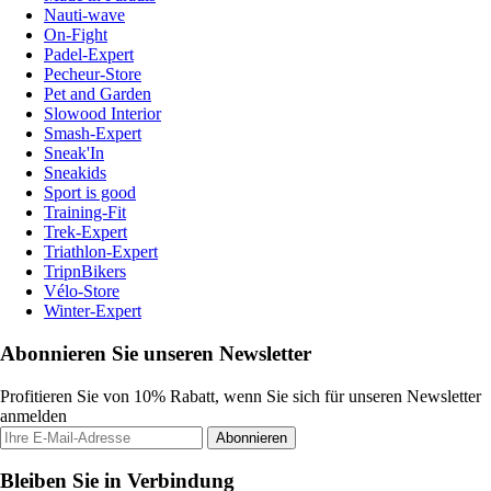
Nauti-wave
On-Fight
Padel-Expert
Pecheur-Store
Pet and Garden
Slowood Interior
Smash-Expert
Sneak'In
Sneakids
Sport is good
Training-Fit
Trek-Expert
Triathlon-Expert
TripnBikers
Vélo-Store
Winter-Expert
Abonnieren Sie unseren Newsletter
Profitieren Sie von 10% Rabatt, wenn Sie sich für unseren Newsletter
anmelden
Abonnieren
Bleiben Sie in Verbindung