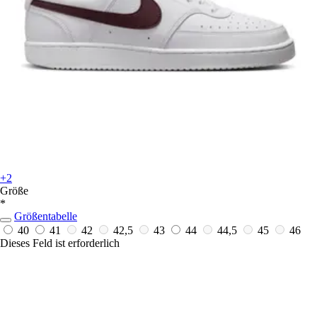
+2
Größe
*
Größentabelle
40
41
42
42,5
43
44
44,5
45
46
Dieses Feld ist erforderlich