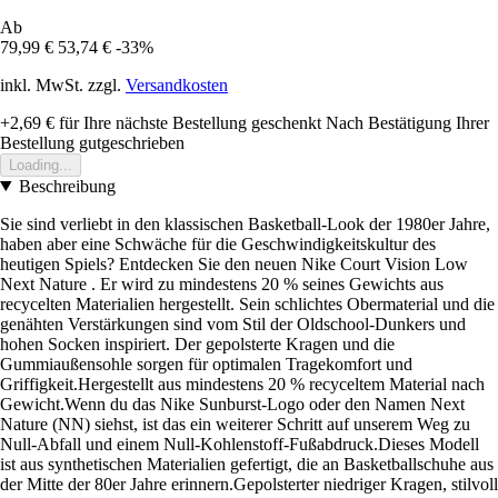
Ab
79,99 €
53,74 €
-33%
inkl. MwSt. zzgl.
Versandkosten
+2,69 €
für Ihre nächste Bestellung geschenkt
Nach Bestätigung Ihrer
Bestellung gutgeschrieben
Loading...
Beschreibung
Sie sind verliebt in den klassischen Basketball-Look der 1980er Jahre,
haben aber eine Schwäche für die Geschwindigkeitskultur des
heutigen Spiels? Entdecken Sie den neuen Nike Court Vision Low
Next Nature . Er wird zu mindestens 20 % seines Gewichts aus
recycelten Materialien hergestellt. Sein schlichtes Obermaterial und die
genähten Verstärkungen sind vom Stil der Oldschool-Dunkers und
hohen Socken inspiriert. Der gepolsterte Kragen und die
Gummiaußensohle sorgen für optimalen Tragekomfort und
Griffigkeit.Hergestellt aus mindestens 20 % recyceltem Material nach
Gewicht.Wenn du das Nike Sunburst-Logo oder den Namen Next
Nature (NN) siehst, ist das ein weiterer Schritt auf unserem Weg zu
Null-Abfall und einem Null-Kohlenstoff-Fußabdruck.Dieses Modell
ist aus synthetischen Materialien gefertigt, die an Basketballschuhe aus
der Mitte der 80er Jahre erinnern.Gepolsterter niedriger Kragen, stilvoll