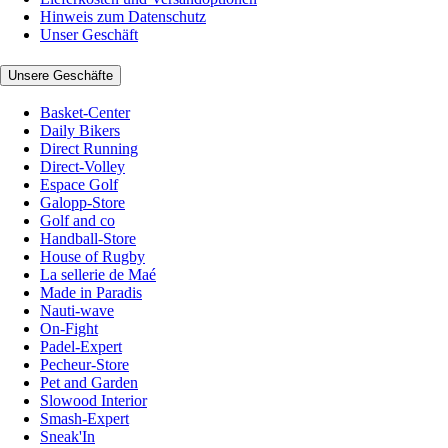
Hinweis zum Datenschutz
Unser Geschäft
Unsere Geschäfte
Basket-Center
Daily Bikers
Direct Running
Direct-Volley
Espace Golf
Galopp-Store
Golf and co
Handball-Store
House of Rugby
La sellerie de Maé
Made in Paradis
Nauti-wave
On-Fight
Padel-Expert
Pecheur-Store
Pet and Garden
Slowood Interior
Smash-Expert
Sneak'In