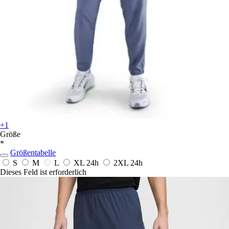
+1
Größe
*
Größentabelle
S
M
L
XL
24h
2XL
24h
Dieses Feld ist erforderlich