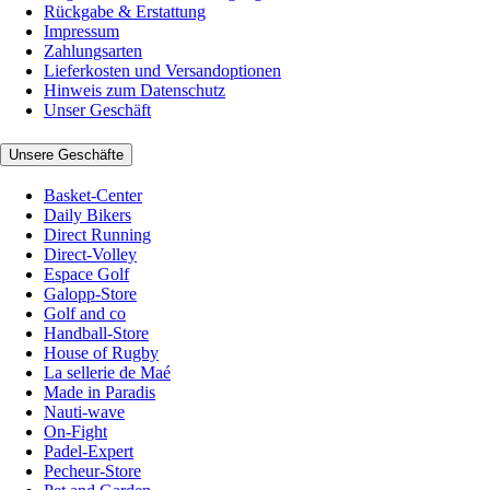
Rückgabe & Erstattung
Impressum
Zahlungsarten
Lieferkosten und Versandoptionen
Hinweis zum Datenschutz
Unser Geschäft
Unsere Geschäfte
Basket-Center
Daily Bikers
Direct Running
Direct-Volley
Espace Golf
Galopp-Store
Golf and co
Handball-Store
House of Rugby
La sellerie de Maé
Made in Paradis
Nauti-wave
On-Fight
Padel-Expert
Pecheur-Store