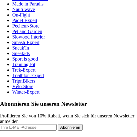
Made in Paradis
Nauti-wave
On-Fight
Padel-Expert
Pecheur-Store
Pet and Garden
Slowood Interior
Smash-Expert
Sneak'In
Sneakids
Sport is good
Training-Fit
Trek-Expert
Triathlon-Expert
TripnBikers
Vélo-Store
Winter-Expert
Abonnieren Sie unseren Newsletter
Profitieren Sie von 10% Rabatt, wenn Sie sich für unseren Newsletter
anmelden
Abonnieren