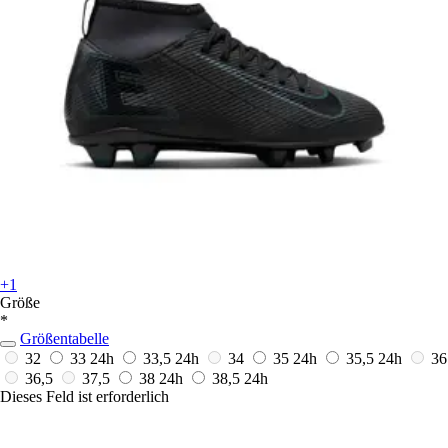
+1
Größe
*
Größentabelle
32
33
24h
33,5
24h
34
35
24h
35,5
24h
36
36,5
37,5
38
24h
38,5
24h
Dieses Feld ist erforderlich