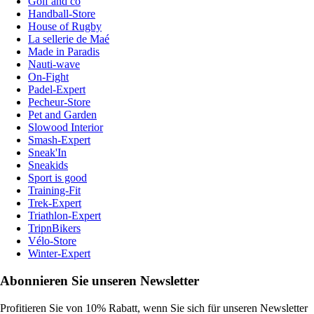
Golf and co
Handball-Store
House of Rugby
La sellerie de Maé
Made in Paradis
Nauti-wave
On-Fight
Padel-Expert
Pecheur-Store
Pet and Garden
Slowood Interior
Smash-Expert
Sneak'In
Sneakids
Sport is good
Training-Fit
Trek-Expert
Triathlon-Expert
TripnBikers
Vélo-Store
Winter-Expert
Abonnieren Sie unseren Newsletter
Profitieren Sie von 10% Rabatt, wenn Sie sich für unseren Newsletter