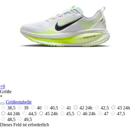
+9
Größe
*
Größentabelle
38,5
39
40
40,5
41
42
24h
42,5
43
24h
44
24h
44,5
45
24h
45,5
46
24h
47
47,5
48,5
49,5
Dieses Feld ist erforderlich