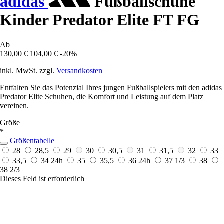
adidas
Fußballschuhe
Kinder Predator Elite FT FG
Ab
130,00 €
104,00 €
-20%
inkl. MwSt. zzgl.
Versandkosten
Entfalten Sie das Potenzial Ihres jungen Fußballspielers mit den adidas
Predator Elite Schuhen, die Komfort und Leistung auf dem Platz
vereinen.
Größe
*
Größentabelle
28
28,5
29
30
30,5
31
31,5
32
33
33,5
34
24h
35
35,5
36
24h
37 1/3
38
38 2/3
Dieses Feld ist erforderlich