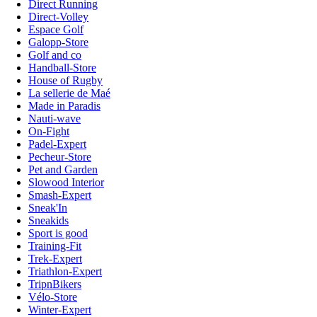
Direct Running
Direct-Volley
Espace Golf
Galopp-Store
Golf and co
Handball-Store
House of Rugby
La sellerie de Maé
Made in Paradis
Nauti-wave
On-Fight
Padel-Expert
Pecheur-Store
Pet and Garden
Slowood Interior
Smash-Expert
Sneak'In
Sneakids
Sport is good
Training-Fit
Trek-Expert
Triathlon-Expert
TripnBikers
Vélo-Store
Winter-Expert