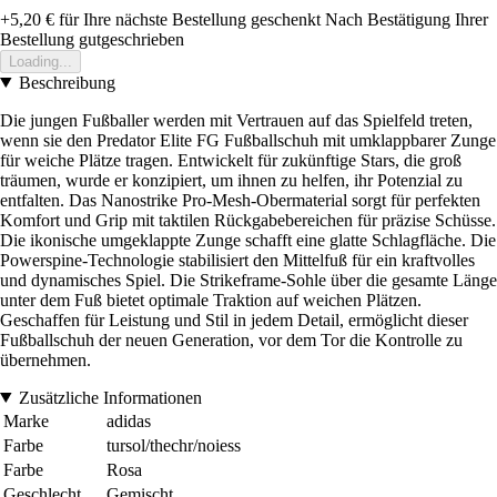
+5,20 €
für Ihre nächste Bestellung geschenkt
Nach Bestätigung Ihrer
Bestellung gutgeschrieben
Loading...
Beschreibung
Die jungen Fußballer werden mit Vertrauen auf das Spielfeld treten,
wenn sie den Predator Elite FG Fußballschuh mit umklappbarer Zunge
für weiche Plätze tragen. Entwickelt für zukünftige Stars, die groß
träumen, wurde er konzipiert, um ihnen zu helfen, ihr Potenzial zu
entfalten. Das Nanostrike Pro-Mesh-Obermaterial sorgt für perfekten
Komfort und Grip mit taktilen Rückgabebereichen für präzise Schüsse.
Die ikonische umgeklappte Zunge schafft eine glatte Schlagfläche. Die
Powerspine-Technologie stabilisiert den Mittelfuß für ein kraftvolles
und dynamisches Spiel. Die Strikeframe-Sohle über die gesamte Länge
unter dem Fuß bietet optimale Traktion auf weichen Plätzen.
Geschaffen für Leistung und Stil in jedem Detail, ermöglicht dieser
Fußballschuh der neuen Generation, vor dem Tor die Kontrolle zu
übernehmen.
Zusätzliche Informationen
Marke
adidas
Farbe
tursol/thechr/noiess
Farbe
Rosa
Geschlecht
Gemischt