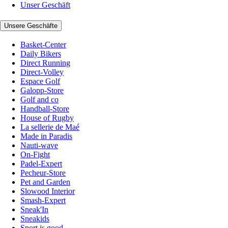
Unser Geschäft
Unsere Geschäfte
Basket-Center
Daily Bikers
Direct Running
Direct-Volley
Espace Golf
Galopp-Store
Golf and co
Handball-Store
House of Rugby
La sellerie de Maé
Made in Paradis
Nauti-wave
On-Fight
Padel-Expert
Pecheur-Store
Pet and Garden
Slowood Interior
Smash-Expert
Sneak'In
Sneakids
Sport is good