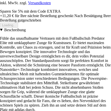
inkl. MwSt. zzgl.
Versandkosten
Sparen Sie 5%
mit dem Code
EXTRA
+11,20 €
für Ihre nächste Bestellung geschenkt
Nach Bestätigung Ihrer
Bestellung gutgeschrieben
Loading...
Beschreibung
Fühle das unaufhaltsame Vertrauen mit dem Fußballschuh Predator
Elite mit umklappbarer Zunge für Kunstrasen. Er bietet maximalen
Kontrolle, um Chaos zu erzeugen, und ist für Kraft und Präzision beim
Bewegen konzipiert. Die innovative Technologie und das
unverwechselbare Design ermöglichen es dir, dein volles Potenzial
auszuschöpfen. Der Standardpassform sorgt für perfekten Komfort in
Aktion, während die Schnürung eine bessere Passform ermöglicht. Die
Nanostrike+-Technologie kombiniert innovatives, weiches und
ultraleichtes Mesh mit haftenden Gummielementen für optimale
Schussprecision unter verschiedenen Bedingungen. Die Powerspine-
Technologie stabilisiert den Mittelfuß. Strikeframe gewährleistet
ultimativen Halt bei jedem Schuss. Die nicht abnehmbaren Stollen
sorgen für Grip, während die umklappbare Zunge eine glatte
Schussfläche schafft. Dieser ikonische Fußballschuh ist präzise
konzipiert und gedacht für Fans, die es lieben, den Nervenkitzel des
schönen Spiels zu spüren. Zieh ihn an und setze deinen Stil auf dem
Platz mit adidas durch.