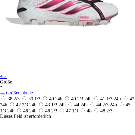
+-2
Größe
*
Größentabelle
38 2/3
39 1/3
40
24h
40 2/3
24h
41 1/3
24h
42
24h
42 2/3
24h
43 1/3
24h
44
24h
44 2/3
24h
45
1/3
24h
46
24h
46 2/3
47 1/3
48
48 2/3
Dieses Feld ist erforderlich