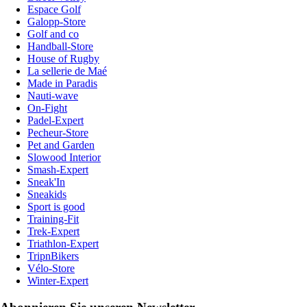
Espace Golf
Galopp-Store
Golf and co
Handball-Store
House of Rugby
La sellerie de Maé
Made in Paradis
Nauti-wave
On-Fight
Padel-Expert
Pecheur-Store
Pet and Garden
Slowood Interior
Smash-Expert
Sneak'In
Sneakids
Sport is good
Training-Fit
Trek-Expert
Triathlon-Expert
TripnBikers
Vélo-Store
Winter-Expert