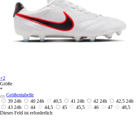
+2
Größe
*
Größentabelle
39
24h
40
24h
40,5
41
24h
42
24h
42,5
24h
43
24h
44
44,5
45
45,5
46
47
48,5
Dieses Feld ist erforderlich