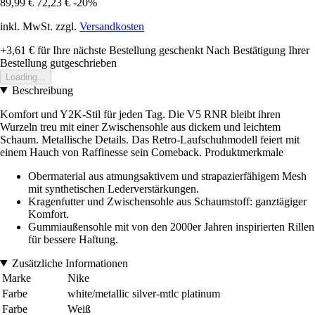
89,99 €
72,23 €
-20%
inkl. MwSt. zzgl.
Versandkosten
+3,61 €
für Ihre nächste Bestellung geschenkt
Nach Bestätigung Ihrer
Bestellung gutgeschrieben
Loading...
Beschreibung
Komfort und Y2K-Stil für jeden Tag. Die V5 RNR bleibt ihren
Wurzeln treu mit einer Zwischensohle aus dickem und leichtem
Schaum. Metallische Details. Das Retro-Laufschuhmodell feiert mit
einem Hauch von Raffinesse sein Comeback. Produktmerkmale
Obermaterial aus atmungsaktivem und strapazierfähigem Mesh
mit synthetischen Lederverstärkungen.
Kragenfutter und Zwischensohle aus Schaumstoff: ganztägiger
Komfort.
Gummiaußensohle mit von den 2000er Jahren inspirierten Rillen
für bessere Haftung.
Zusätzliche Informationen
Marke
Nike
Farbe
white/metallic silver-mtlc platinum
Farbe
Weiß