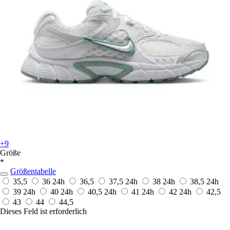
+9
Größe
*
Größentabelle
35,5
36
24h
36,5
37,5
24h
38
24h
38,5
24h
39
24h
40
24h
40,5
24h
41
24h
42
24h
42,5
43
44
44,5
Dieses Feld ist erforderlich