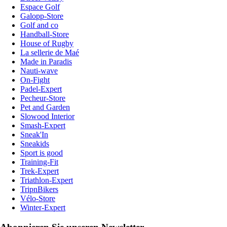
Espace Golf
Galopp-Store
Golf and co
Handball-Store
House of Rugby
La sellerie de Maé
Made in Paradis
Nauti-wave
On-Fight
Padel-Expert
Pecheur-Store
Pet and Garden
Slowood Interior
Smash-Expert
Sneak'In
Sneakids
Sport is good
Training-Fit
Trek-Expert
Triathlon-Expert
TripnBikers
Vélo-Store
Winter-Expert