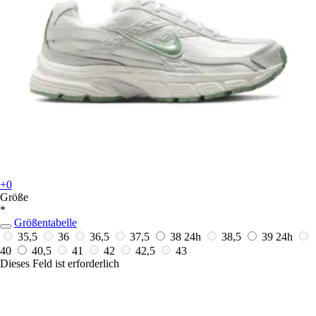
+0
Größe
*
Größentabelle
35,5
36
36,5
37,5
38
24h
38,5
39
24h
40
40,5
41
42
42,5
43
Dieses Feld ist erforderlich