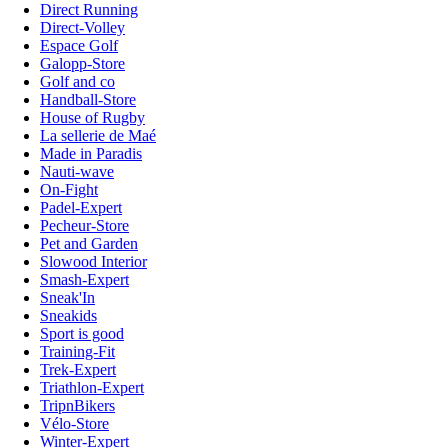
Direct Running
Direct-Volley
Espace Golf
Galopp-Store
Golf and co
Handball-Store
House of Rugby
La sellerie de Maé
Made in Paradis
Nauti-wave
On-Fight
Padel-Expert
Pecheur-Store
Pet and Garden
Slowood Interior
Smash-Expert
Sneak'In
Sneakids
Sport is good
Training-Fit
Trek-Expert
Triathlon-Expert
TripnBikers
Vélo-Store
Winter-Expert