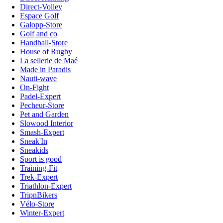
Direct-Volley
Espace Golf
Galopp-Store
Golf and co
Handball-Store
House of Rugby
La sellerie de Maé
Made in Paradis
Nauti-wave
On-Fight
Padel-Expert
Pecheur-Store
Pet and Garden
Slowood Interior
Smash-Expert
Sneak'In
Sneakids
Sport is good
Training-Fit
Trek-Expert
Triathlon-Expert
TripnBikers
Vélo-Store
Winter-Expert