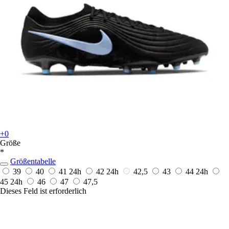
+0
Größe
*
Größentabelle
39
40
41
24h
42
24h
42,5
43
44
24h
45
24h
46
47
47,5
Dieses Feld ist erforderlich