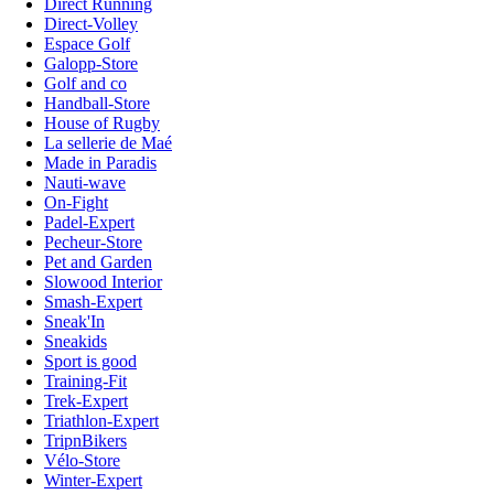
Direct Running
Direct-Volley
Espace Golf
Galopp-Store
Golf and co
Handball-Store
House of Rugby
La sellerie de Maé
Made in Paradis
Nauti-wave
On-Fight
Padel-Expert
Pecheur-Store
Pet and Garden
Slowood Interior
Smash-Expert
Sneak'In
Sneakids
Sport is good
Training-Fit
Trek-Expert
Triathlon-Expert
TripnBikers
Vélo-Store
Winter-Expert