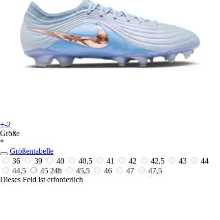
+-2
Größe
*
Größentabelle
36
39
40
40,5
41
42
42,5
43
44
44,5
45
24h
45,5
46
47
47,5
Dieses Feld ist erforderlich