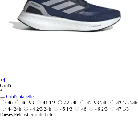
+4
Größe
*
Größentabelle
40
40 2/3
41 1/3
42
24h
42 2/3
24h
43 1/3
24h
44
24h
44 2/3
24h
45 1/3
46
46 2/3
47 1/3
Dieses Feld ist erforderlich