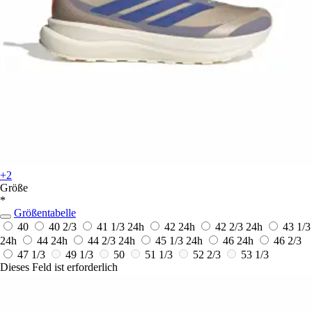
+2
Größe
*
Größentabelle
40
40 2/3
41 1/3
24h
42
24h
42 2/3
24h
43 1/3
24h
44
24h
44 2/3
24h
45 1/3
24h
46
24h
46 2/3
47 1/3
49 1/3
50
51 1/3
52 2/3
53 1/3
Dieses Feld ist erforderlich