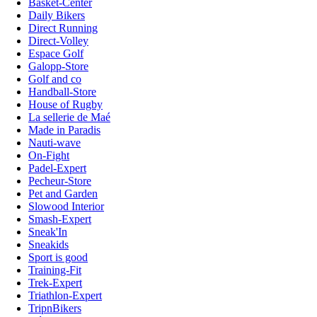
Basket-Center
Daily Bikers
Direct Running
Direct-Volley
Espace Golf
Galopp-Store
Golf and co
Handball-Store
House of Rugby
La sellerie de Maé
Made in Paradis
Nauti-wave
On-Fight
Padel-Expert
Pecheur-Store
Pet and Garden
Slowood Interior
Smash-Expert
Sneak'In
Sneakids
Sport is good
Training-Fit
Trek-Expert
Triathlon-Expert
TripnBikers