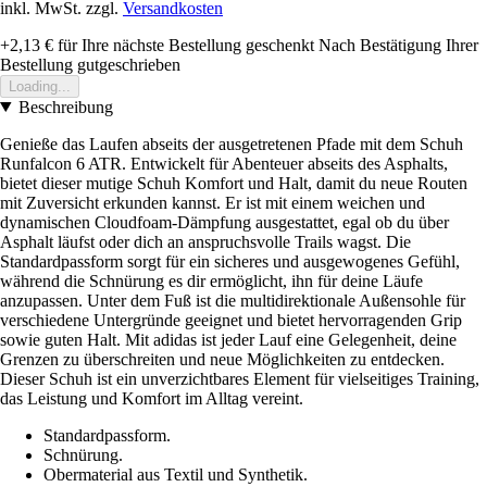
inkl. MwSt. zzgl.
Versandkosten
+2,13 €
für Ihre nächste Bestellung geschenkt
Nach Bestätigung Ihrer
Bestellung gutgeschrieben
Loading...
Beschreibung
Genieße das Laufen abseits der ausgetretenen Pfade mit dem Schuh
Runfalcon 6 ATR. Entwickelt für Abenteuer abseits des Asphalts,
bietet dieser mutige Schuh Komfort und Halt, damit du neue Routen
mit Zuversicht erkunden kannst. Er ist mit einem weichen und
dynamischen Cloudfoam-Dämpfung ausgestattet, egal ob du über
Asphalt läufst oder dich an anspruchsvolle Trails wagst. Die
Standardpassform sorgt für ein sicheres und ausgewogenes Gefühl,
während die Schnürung es dir ermöglicht, ihn für deine Läufe
anzupassen. Unter dem Fuß ist die multidirektionale Außensohle für
verschiedene Untergründe geeignet und bietet hervorragenden Grip
sowie guten Halt. Mit adidas ist jeder Lauf eine Gelegenheit, deine
Grenzen zu überschreiten und neue Möglichkeiten zu entdecken.
Dieser Schuh ist ein unverzichtbares Element für vielseitiges Training,
das Leistung und Komfort im Alltag vereint.
Standardpassform.
Schnürung.
Obermaterial aus Textil und Synthetik.