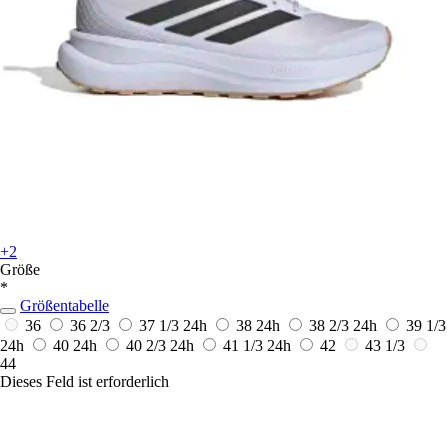
+2
Größe
*
Größentabelle
36
36 2/3
37 1/3
24h
38
24h
38 2/3
24h
39 1/3
24h
40
24h
40 2/3
24h
41 1/3
24h
42
43 1/3
44
Dieses Feld ist erforderlich