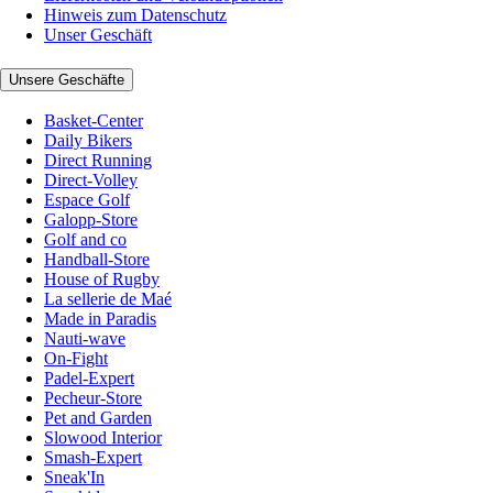
Hinweis zum Datenschutz
Unser Geschäft
Unsere Geschäfte
Basket-Center
Daily Bikers
Direct Running
Direct-Volley
Espace Golf
Galopp-Store
Golf and co
Handball-Store
House of Rugby
La sellerie de Maé
Made in Paradis
Nauti-wave
On-Fight
Padel-Expert
Pecheur-Store
Pet and Garden
Slowood Interior
Smash-Expert
Sneak'In