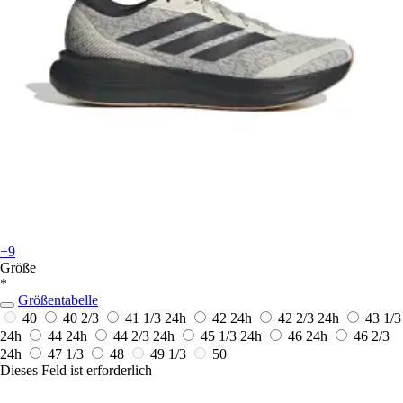
+9
Größe
*
Größentabelle
40
40 2/3
41 1/3
24h
42
24h
42 2/3
24h
43 1/3
24h
44
24h
44 2/3
24h
45 1/3
24h
46
24h
46 2/3
24h
47 1/3
48
49 1/3
50
Dieses Feld ist erforderlich