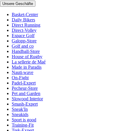
Unsere Geschäfte
Basket-Center
Daily Bikers
Direct Running
Direct-Volley
Espace Golf
Galopp-Store
Golf and co
Handball-Store
House of Rugby
La sellerie de Maé
Made in Paradis
Nauti-wave
On-Fight
Padel-Expert
Pecheur-Store
Pet and Garden
Slowood Interior
Smash-Expert
Sneak'In
Sneakids
Sport is good
Training-Fit
Trek-Expert