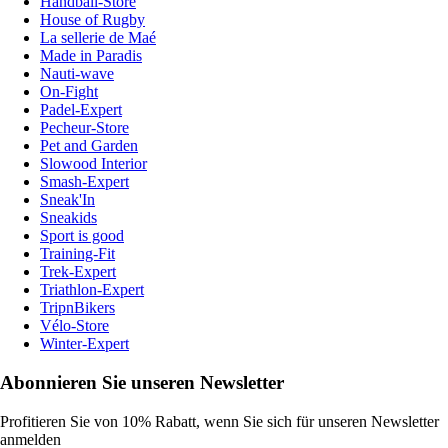
Handball-Store
House of Rugby
La sellerie de Maé
Made in Paradis
Nauti-wave
On-Fight
Padel-Expert
Pecheur-Store
Pet and Garden
Slowood Interior
Smash-Expert
Sneak'In
Sneakids
Sport is good
Training-Fit
Trek-Expert
Triathlon-Expert
TripnBikers
Vélo-Store
Winter-Expert
Abonnieren Sie unseren Newsletter
Profitieren Sie von 10% Rabatt, wenn Sie sich für unseren Newsletter
anmelden