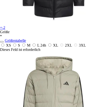
+-2
Größe
*
Größentabelle
XS
S
M
L
24h
XL
2XL
3XL
Dieses Feld ist erforderlich