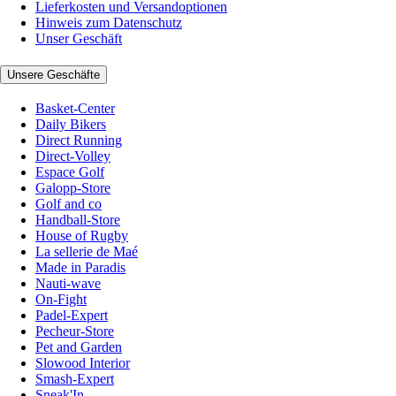
Lieferkosten und Versandoptionen
Hinweis zum Datenschutz
Unser Geschäft
Unsere Geschäfte
Basket-Center
Daily Bikers
Direct Running
Direct-Volley
Espace Golf
Galopp-Store
Golf and co
Handball-Store
House of Rugby
La sellerie de Maé
Made in Paradis
Nauti-wave
On-Fight
Padel-Expert
Pecheur-Store
Pet and Garden
Slowood Interior
Smash-Expert
Sneak'In