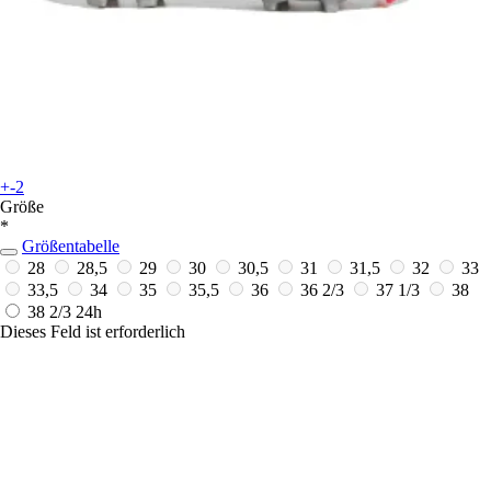
+-2
Größe
*
Größentabelle
28
28,5
29
30
30,5
31
31,5
32
33
33,5
34
35
35,5
36
36 2/3
37 1/3
38
38 2/3
24h
Dieses Feld ist erforderlich