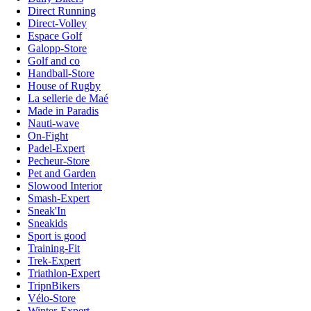
Direct Running
Direct-Volley
Espace Golf
Galopp-Store
Golf and co
Handball-Store
House of Rugby
La sellerie de Maé
Made in Paradis
Nauti-wave
On-Fight
Padel-Expert
Pecheur-Store
Pet and Garden
Slowood Interior
Smash-Expert
Sneak'In
Sneakids
Sport is good
Training-Fit
Trek-Expert
Triathlon-Expert
TripnBikers
Vélo-Store
Winter-Expert