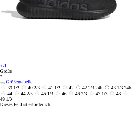
+-1
Größe
*
Größentabelle
39 1/3
40 2/3
41 1/3
42
42 2/3
24h
43 1/3
24h
44
44 2/3
45 1/3
46
46 2/3
47 1/3
48
49 1/3
Dieses Feld ist erforderlich