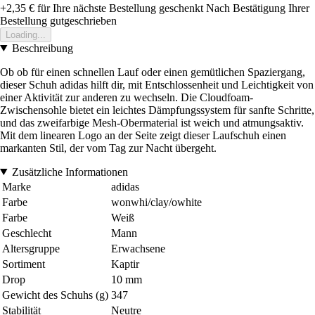
+2,35 €
für Ihre nächste Bestellung geschenkt
Nach Bestätigung Ihrer
Bestellung gutgeschrieben
Loading...
Beschreibung
Ob ob für einen schnellen Lauf oder einen gemütlichen Spaziergang,
dieser Schuh adidas hilft dir, mit Entschlossenheit und Leichtigkeit von
einer Aktivität zur anderen zu wechseln. Die Cloudfoam-
Zwischensohle bietet ein leichtes Dämpfungssystem für sanfte Schritte,
und das zweifarbige Mesh-Obermaterial ist weich und atmungsaktiv.
Mit dem linearen Logo an der Seite zeigt dieser Laufschuh einen
markanten Stil, der vom Tag zur Nacht übergeht.
Zusätzliche Informationen
Marke
adidas
Farbe
wonwhi/clay/owhite
Farbe
Weiß
Geschlecht
Mann
Altersgruppe
Erwachsene
Sortiment
Kaptir
Drop
10 mm
Gewicht des Schuhs (g)
347
Stabilität
Neutre