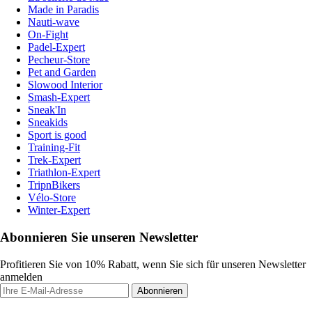
Made in Paradis
Nauti-wave
On-Fight
Padel-Expert
Pecheur-Store
Pet and Garden
Slowood Interior
Smash-Expert
Sneak'In
Sneakids
Sport is good
Training-Fit
Trek-Expert
Triathlon-Expert
TripnBikers
Vélo-Store
Winter-Expert
Abonnieren Sie unseren Newsletter
Profitieren Sie von 10% Rabatt, wenn Sie sich für unseren Newsletter
anmelden
Abonnieren