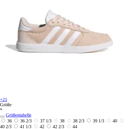
+21
Größe
*
Größentabelle
36
36 2/3
37 1/3
38
38 2/3
39 1/3
40
40 2/3
41 1/3
42
42 2/3
44