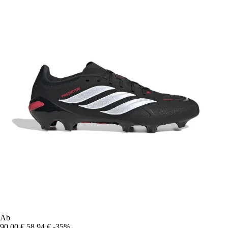
Ab
90,00 €
58,94 €
-35%