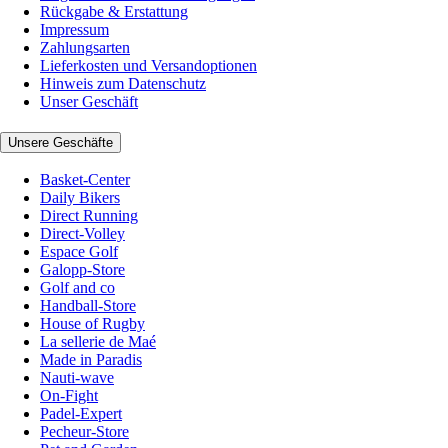
Rückgabe & Erstattung
Impressum
Zahlungsarten
Lieferkosten und Versandoptionen
Hinweis zum Datenschutz
Unser Geschäft
Unsere Geschäfte
Basket-Center
Daily Bikers
Direct Running
Direct-Volley
Espace Golf
Galopp-Store
Golf and co
Handball-Store
House of Rugby
La sellerie de Maé
Made in Paradis
Nauti-wave
On-Fight
Padel-Expert
Pecheur-Store