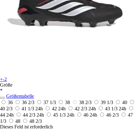
+-2
Größe
*
Größentabelle
36
36 2/3
37 1/3
38
38 2/3
39 1/3
40
40 2/3
41 1/3
24h
42
24h
42 2/3
24h
43 1/3
24h
44
24h
44 2/3
24h
45 1/3
24h
46
24h
46 2/3
47
1/3
48
48 2/3
Dieses Feld ist erforderlich