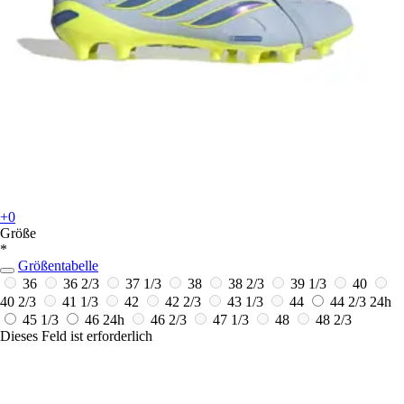
+0
Größe
*
Größentabelle
36
36 2/3
37 1/3
38
38 2/3
39 1/3
40
40 2/3
41 1/3
42
42 2/3
43 1/3
44
44 2/3
24h
45 1/3
46
24h
46 2/3
47 1/3
48
48 2/3
Dieses Feld ist erforderlich