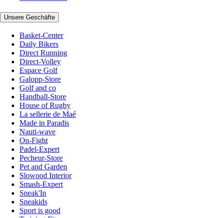
Unsere Geschäfte
Basket-Center
Daily Bikers
Direct Running
Direct-Volley
Espace Golf
Galopp-Store
Golf and co
Handball-Store
House of Rugby
La sellerie de Maé
Made in Paradis
Nauti-wave
On-Fight
Padel-Expert
Pecheur-Store
Pet and Garden
Slowood Interior
Smash-Expert
Sneak'In
Sneakids
Sport is good