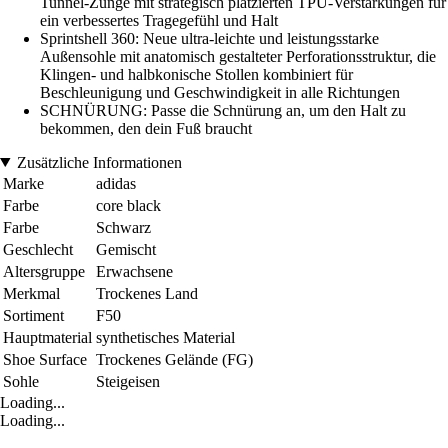
Tunnel-Zunge mit strategisch platzierten TPU-Verstärkungen für
ein verbessertes Tragegefühl und Halt
Sprintshell 360: Neue ultra-leichte und leistungsstarke
Außensohle mit anatomisch gestalteter Perforationsstruktur, die
Klingen- und halbkonische Stollen kombiniert für
Beschleunigung und Geschwindigkeit in alle Richtungen
SCHNÜRUNG: Passe die Schnürung an, um den Halt zu
bekommen, den dein Fuß braucht
Zusätzliche Informationen
Marke
adidas
Farbe
core black
Farbe
Schwarz
Geschlecht
Gemischt
Altersgruppe
Erwachsene
Merkmal
Trockenes Land
Sortiment
F50
Hauptmaterial
synthetisches Material
Shoe Surface
Trockenes Gelände (FG)
Sohle
Steigeisen
Loading...
Loading...