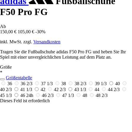
adidas
Fußballschuhe
F50 Pro FG
Ab
150,00 €
105,00 €
-30%
inkl. MwSt. zzgl.
Versandkosten
Tragen Sie die Fußballschuhe adidas F50 Pro FG und heben Sie Ihr
Spiel mit einer unvergleichlichen Leistung auf dem Platz an.
Größe
*
Größentabelle
36
36 2/3
37 1/3
38
38 2/3
39 1/3
40
40 2/3
41 1/3
42
42 2/3
43 1/3
44
44 2/3
45 1/3
46
24h
46 2/3
47 1/3
48
48 2/3
Dieses Feld ist erforderlich