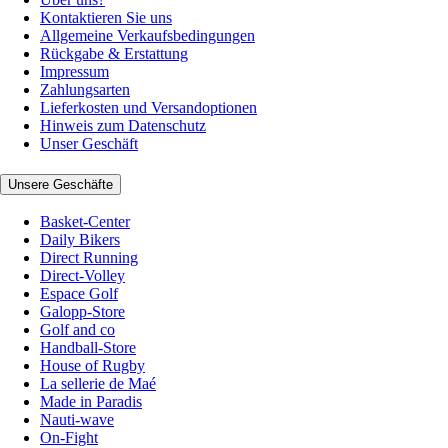
Kontaktieren Sie uns
Allgemeine Verkaufsbedingungen
Rückgabe & Erstattung
Impressum
Zahlungsarten
Lieferkosten und Versandoptionen
Hinweis zum Datenschutz
Unser Geschäft
Unsere Geschäfte
Basket-Center
Daily Bikers
Direct Running
Direct-Volley
Espace Golf
Galopp-Store
Golf and co
Handball-Store
House of Rugby
La sellerie de Maé
Made in Paradis
Nauti-wave
On-Fight