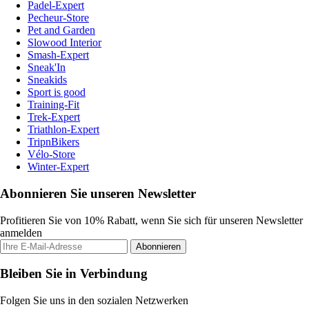
Padel-Expert
Pecheur-Store
Pet and Garden
Slowood Interior
Smash-Expert
Sneak'In
Sneakids
Sport is good
Training-Fit
Trek-Expert
Triathlon-Expert
TripnBikers
Vélo-Store
Winter-Expert
Abonnieren Sie unseren Newsletter
Profitieren Sie von 10% Rabatt, wenn Sie sich für unseren Newsletter
anmelden
Abonnieren
Bleiben Sie in Verbindung
Folgen Sie uns in den sozialen Netzwerken