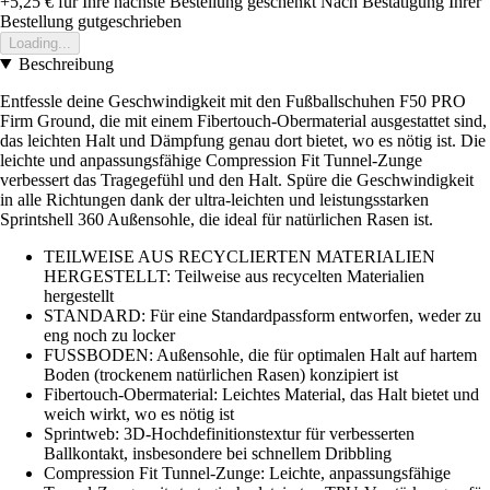
+5,25 €
für Ihre nächste Bestellung geschenkt
Nach Bestätigung Ihrer
Bestellung gutgeschrieben
Loading...
Beschreibung
Entfessle deine Geschwindigkeit mit den Fußballschuhen F50 PRO
Firm Ground, die mit einem Fibertouch-Obermaterial ausgestattet sind,
das leichten Halt und Dämpfung genau dort bietet, wo es nötig ist. Die
leichte und anpassungsfähige Compression Fit Tunnel-Zunge
verbessert das Tragegefühl und den Halt. Spüre die Geschwindigkeit
in alle Richtungen dank der ultra-leichten und leistungsstarken
Sprintshell 360 Außensohle, die ideal für natürlichen Rasen ist.
TEILWEISE AUS RECYCLIERTEN MATERIALIEN
HERGESTELLT: Teilweise aus recycelten Materialien
hergestellt
STANDARD: Für eine Standardpassform entworfen, weder zu
eng noch zu locker
FUSSBODEN: Außensohle, die für optimalen Halt auf hartem
Boden (trockenem natürlichen Rasen) konzipiert ist
Fibertouch-Obermaterial: Leichtes Material, das Halt bietet und
weich wirkt, wo es nötig ist
Sprintweb: 3D-Hochdefinitionstextur für verbesserten
Ballkontakt, insbesondere bei schnellem Dribbling
Compression Fit Tunnel-Zunge: Leichte, anpassungsfähige