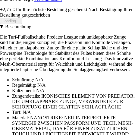
+2,75 €
für Ihre nächste Bestellung geschenkt
Nach Bestätigung Ihrer
Bestellung gutgeschrieben
Loading...
Beschreibung
Die Turf-Fußballschuhe Predator League mit umklappbarer Zunge
sind für diejenigen konzipiert, die Präzision und Kontrolle verlangen.
Mit einer umklappbaren Zunge für eine glatte Schlagfläche und der
Powerspine-Technologie für Stabilität des Fußes bieten diese Schuhe
eine perfekte Kombination aus Komfort und Leistung. Das innovative
Mesh-Obermaterial sorgt für Weichheit und Leichtigkeit, während die
integrierte haptische Überlagerung die Schlaggenauigkeit verbessert.
Schnürung: N/A
Regelmäßig: N/A
Kaltzement: N/A
Zungendetails: IKONISCHES ELEMENT VON PREDATOR,
DIE UMKLAPPBARE ZUNGE, VERWENDETE ZUR
SCHÖPFUNG EINER GLATTEN SCHLAGFLÄCHE
Turf: N/A
Material: NANOSTRIKE: NEU INTERPRETIERTE
SYNERGIE ZWISCHEN PASSFORM UND TECH. MESH-
OBERMATERIAL, DAS FÜR EINEN ZUSÄTZLICHEN
TOUCH UND LEICHTIGKEIT ENTWICKELT WURDE;