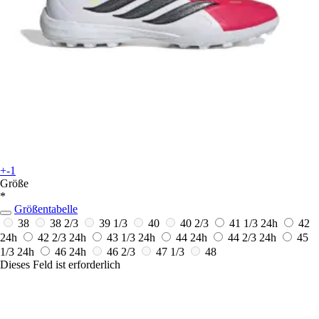
+-1
Größe
*
Größentabelle
38
38 2/3
39 1/3
40
40 2/3
41 1/3
24h
42
24h
42 2/3
24h
43 1/3
24h
44
24h
44 2/3
24h
45
1/3
24h
46
24h
46 2/3
47 1/3
48
Dieses Feld ist erforderlich