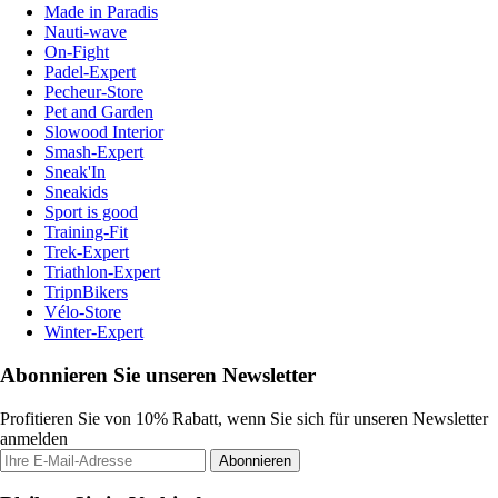
Made in Paradis
Nauti-wave
On-Fight
Padel-Expert
Pecheur-Store
Pet and Garden
Slowood Interior
Smash-Expert
Sneak'In
Sneakids
Sport is good
Training-Fit
Trek-Expert
Triathlon-Expert
TripnBikers
Vélo-Store
Winter-Expert
Abonnieren Sie unseren Newsletter
Profitieren Sie von 10% Rabatt, wenn Sie sich für unseren Newsletter
anmelden
Abonnieren