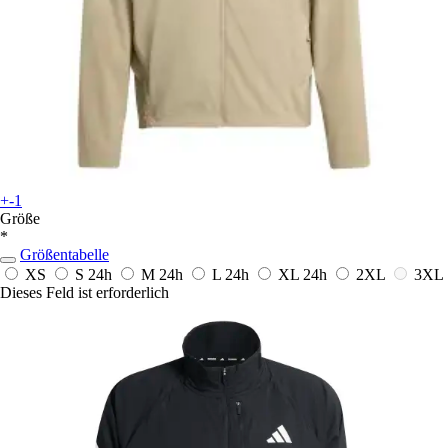
+-1
Größe
*
Größentabelle
XS
S
24h
M
24h
L
24h
XL
24h
2XL
3XL
Dieses Feld ist erforderlich