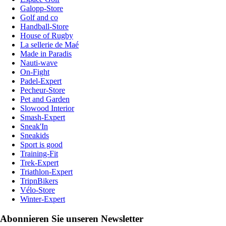
Galopp-Store
Golf and co
Handball-Store
House of Rugby
La sellerie de Maé
Made in Paradis
Nauti-wave
On-Fight
Padel-Expert
Pecheur-Store
Pet and Garden
Slowood Interior
Smash-Expert
Sneak'In
Sneakids
Sport is good
Training-Fit
Trek-Expert
Triathlon-Expert
TripnBikers
Vélo-Store
Winter-Expert
Abonnieren Sie unseren Newsletter