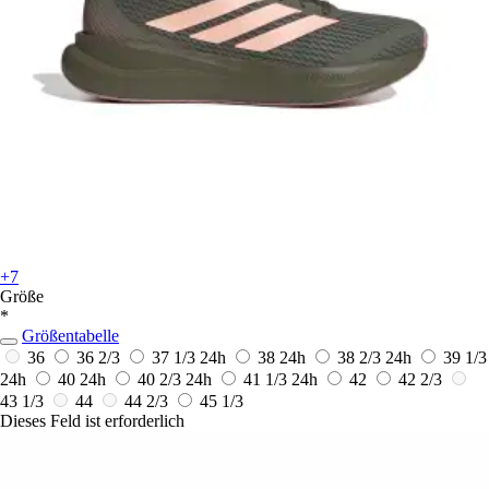
+7
Größe
*
Größentabelle
36
36 2/3
37 1/3
24h
38
24h
38 2/3
24h
39 1/3
24h
40
24h
40 2/3
24h
41 1/3
24h
42
42 2/3
43 1/3
44
44 2/3
45 1/3
Dieses Feld ist erforderlich