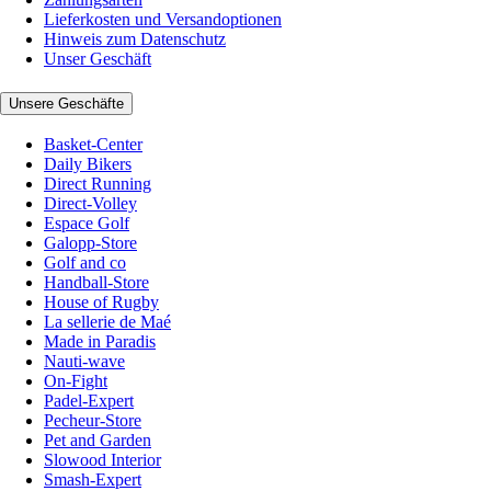
Lieferkosten und Versandoptionen
Hinweis zum Datenschutz
Unser Geschäft
Unsere Geschäfte
Basket-Center
Daily Bikers
Direct Running
Direct-Volley
Espace Golf
Galopp-Store
Golf and co
Handball-Store
House of Rugby
La sellerie de Maé
Made in Paradis
Nauti-wave
On-Fight
Padel-Expert
Pecheur-Store
Pet and Garden
Slowood Interior
Smash-Expert