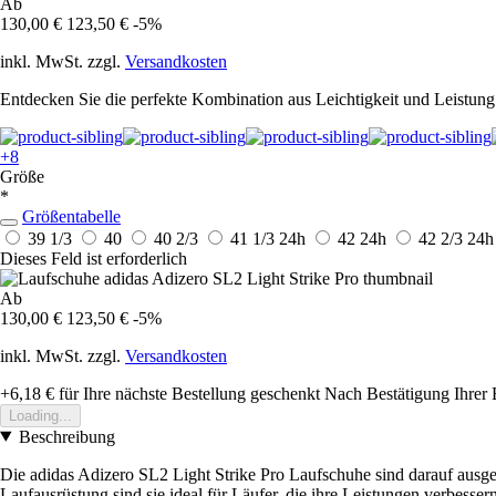
Ab
130,00 €
123,50 €
-5%
inkl. MwSt. zzgl.
Versandkosten
Entdecken Sie die perfekte Kombination aus Leichtigkeit und Leistung
+8
Größe
*
Größentabelle
39 1/3
40
40 2/3
41 1/3
24h
42
24h
42 2/3
24h
Dieses Feld ist erforderlich
Ab
130,00 €
123,50 €
-5%
inkl. MwSt. zzgl.
Versandkosten
+6,18 €
für Ihre nächste Bestellung geschenkt
Nach Bestätigung Ihrer 
Loading...
Beschreibung
Die adidas Adizero SL2 Light Strike Pro Laufschuhe sind darauf ausgele
Laufausrüstung sind sie ideal für Läufer, die ihre Leistungen verbess