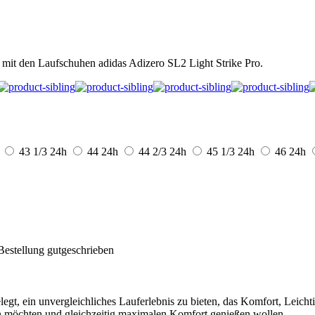
 mit den Laufschuhen adidas Adizero SL2 Light Strike Pro.
43 1/3
24h
44
24h
44 2/3
24h
45 1/3
24h
46
24h
Bestellung gutgeschrieben
gt, ein unvergleichliches Lauferlebnis zu bieten, das Komfort, Leichti
ern möchten und gleichzeitig maximalen Komfort genießen wollen.