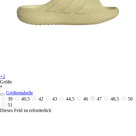
+2
Größe
*
Größentabelle
39
40,5
42
43
44,5
46
47
48,5
50
51
Dieses Feld ist erforderlich