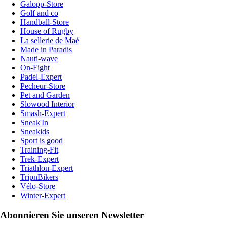
Galopp-Store
Golf and co
Handball-Store
House of Rugby
La sellerie de Maé
Made in Paradis
Nauti-wave
On-Fight
Padel-Expert
Pecheur-Store
Pet and Garden
Slowood Interior
Smash-Expert
Sneak'In
Sneakids
Sport is good
Training-Fit
Trek-Expert
Triathlon-Expert
TripnBikers
Vélo-Store
Winter-Expert
Abonnieren Sie unseren Newsletter