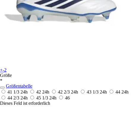
+-2
Größe
*
Größentabelle
41 1/3
24h
42
24h
42 2/3
24h
43 1/3
24h
44
24h
44 2/3
24h
45 1/3
24h
46
Dieses Feld ist erforderlich