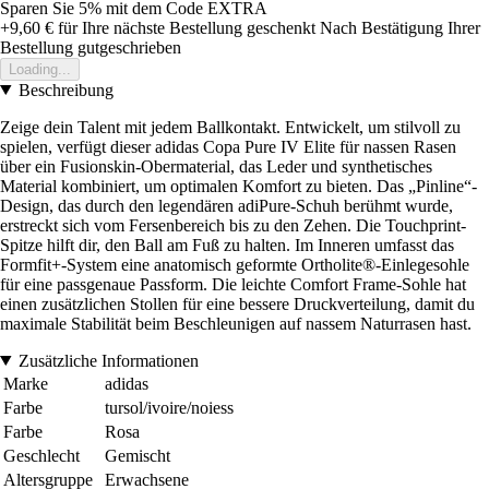
Sparen Sie 5%
mit dem Code
EXTRA
+9,60 €
für Ihre nächste Bestellung geschenkt
Nach Bestätigung Ihrer
Bestellung gutgeschrieben
Loading...
Beschreibung
Zeige dein Talent mit jedem Ballkontakt. Entwickelt, um stilvoll zu
spielen, verfügt dieser adidas Copa Pure IV Elite für nassen Rasen
über ein Fusionskin-Obermaterial, das Leder und synthetisches
Material kombiniert, um optimalen Komfort zu bieten. Das „Pinline“-
Design, das durch den legendären adiPure-Schuh berühmt wurde,
erstreckt sich vom Fersenbereich bis zu den Zehen. Die Touchprint-
Spitze hilft dir, den Ball am Fuß zu halten. Im Inneren umfasst das
Formfit+-System eine anatomisch geformte Ortholite®-Einlegesohle
für eine passgenaue Passform. Die leichte Comfort Frame-Sohle hat
einen zusätzlichen Stollen für eine bessere Druckverteilung, damit du
maximale Stabilität beim Beschleunigen auf nassem Naturrasen hast.
Zusätzliche Informationen
Marke
adidas
Farbe
tursol/ivoire/noiess
Farbe
Rosa
Geschlecht
Gemischt
Altersgruppe
Erwachsene