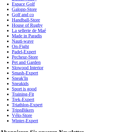
Espace Golf
Galopp-Store
Golf and co
Handball-Store
House of Rugby
La sellerie de Maé
Made in Paradis
Nauti-wave
On-Fight
Padel-Expert
Pecheur-Store
Pet and Garden
Slowood Interior
Smash-Expert
Sneak'In
Sneakids
Sport is good
Training-Fit
Trek-Expert
Triathlon-Expert
TripnBikers
Vélo-Store
Winter-Expert