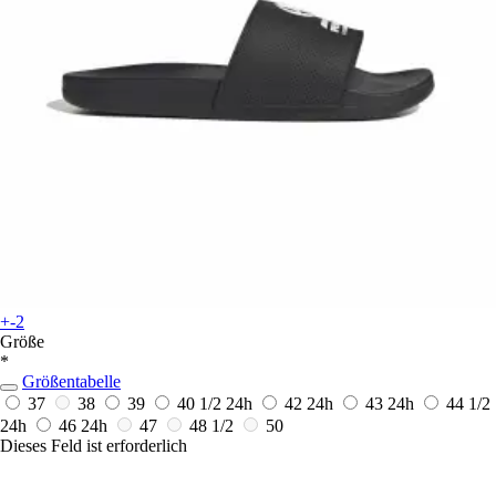
+-2
Größe
*
Größentabelle
37
38
39
40 1/2
24h
42
24h
43
24h
44 1/2
24h
46
24h
47
48 1/2
50
Dieses Feld ist erforderlich