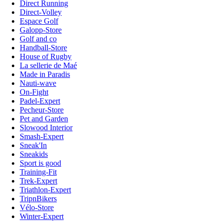
Direct Running
Direct-Volley
Espace Golf
Galopp-Store
Golf and co
Handball-Store
House of Rugby
La sellerie de Maé
Made in Paradis
Nauti-wave
On-Fight
Padel-Expert
Pecheur-Store
Pet and Garden
Slowood Interior
Smash-Expert
Sneak'In
Sneakids
Sport is good
Training-Fit
Trek-Expert
Triathlon-Expert
TripnBikers
Vélo-Store
Winter-Expert