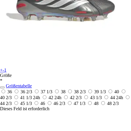
+-1
Größe
*
Größentabelle
36
36 2/3
37 1/3
38
38 2/3
39 1/3
40
40 2/3
41 1/3
24h
42
24h
42 2/3
43 1/3
44
24h
44 2/3
45 1/3
46
46 2/3
47 1/3
48
48 2/3
Dieses Feld ist erforderlich