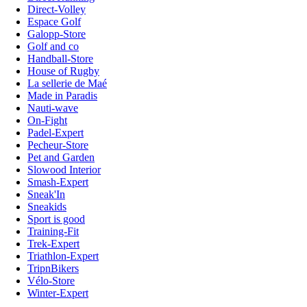
Direct-Volley
Espace Golf
Galopp-Store
Golf and co
Handball-Store
House of Rugby
La sellerie de Maé
Made in Paradis
Nauti-wave
On-Fight
Padel-Expert
Pecheur-Store
Pet and Garden
Slowood Interior
Smash-Expert
Sneak'In
Sneakids
Sport is good
Training-Fit
Trek-Expert
Triathlon-Expert
TripnBikers
Vélo-Store
Winter-Expert