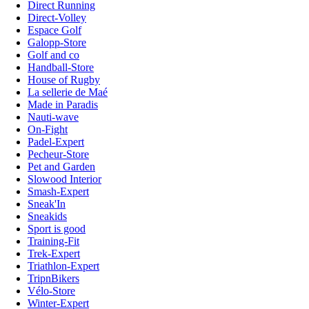
Direct Running
Direct-Volley
Espace Golf
Galopp-Store
Golf and co
Handball-Store
House of Rugby
La sellerie de Maé
Made in Paradis
Nauti-wave
On-Fight
Padel-Expert
Pecheur-Store
Pet and Garden
Slowood Interior
Smash-Expert
Sneak'In
Sneakids
Sport is good
Training-Fit
Trek-Expert
Triathlon-Expert
TripnBikers
Vélo-Store
Winter-Expert