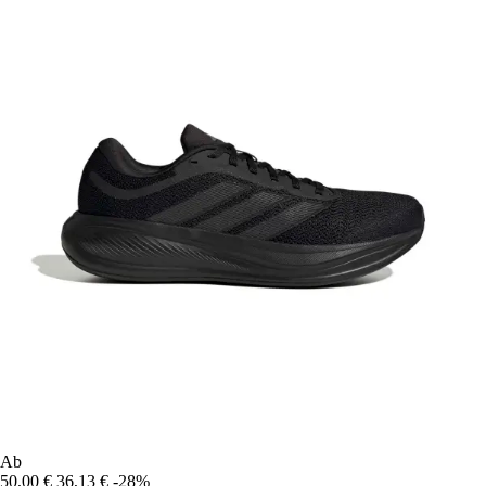
Ab
50,00 €
36,13 €
-28%