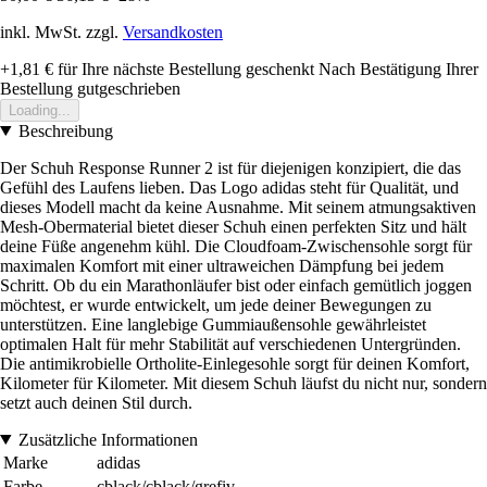
inkl. MwSt. zzgl.
Versandkosten
+1,81 €
für Ihre nächste Bestellung geschenkt
Nach Bestätigung Ihrer
Bestellung gutgeschrieben
Loading...
Beschreibung
Der Schuh Response Runner 2 ist für diejenigen konzipiert, die das
Gefühl des Laufens lieben. Das Logo adidas steht für Qualität, und
dieses Modell macht da keine Ausnahme. Mit seinem atmungsaktiven
Mesh-Obermaterial bietet dieser Schuh einen perfekten Sitz und hält
deine Füße angenehm kühl. Die Cloudfoam-Zwischensohle sorgt für
maximalen Komfort mit einer ultraweichen Dämpfung bei jedem
Schritt. Ob du ein Marathonläufer bist oder einfach gemütlich joggen
möchtest, er wurde entwickelt, um jede deiner Bewegungen zu
unterstützen. Eine langlebige Gummiaußensohle gewährleistet
optimalen Halt für mehr Stabilität auf verschiedenen Untergründen.
Die antimikrobielle Ortholite-Einlegesohle sorgt für deinen Komfort,
Kilometer für Kilometer. Mit diesem Schuh läufst du nicht nur, sondern
setzt auch deinen Stil durch.
Zusätzliche Informationen
Marke
adidas
Farbe
cblack/cblack/grefiv