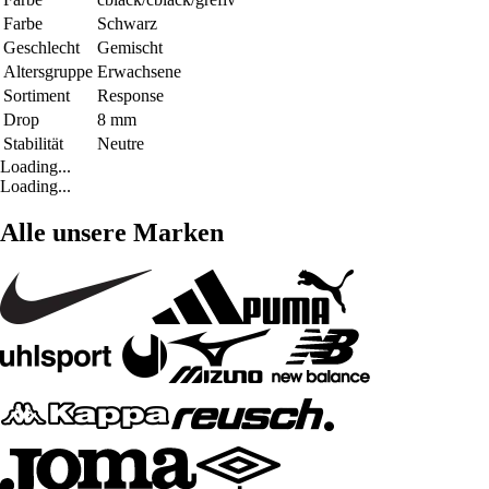
Farbe
Schwarz
Geschlecht
Gemischt
Altersgruppe
Erwachsene
Sortiment
Response
Drop
8 mm
Stabilität
Neutre
Loading...
Loading...
Alle unsere Marken