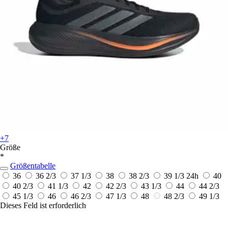
+7
Größe
*
Größentabelle
36
36 2/3
37 1/3
38
38 2/3
39 1/3
24h
40
40 2/3
41 1/3
42
42 2/3
43 1/3
44
44 2/3
45 1/3
46
46 2/3
47 1/3
48
48 2/3
49 1/3
Dieses Feld ist erforderlich