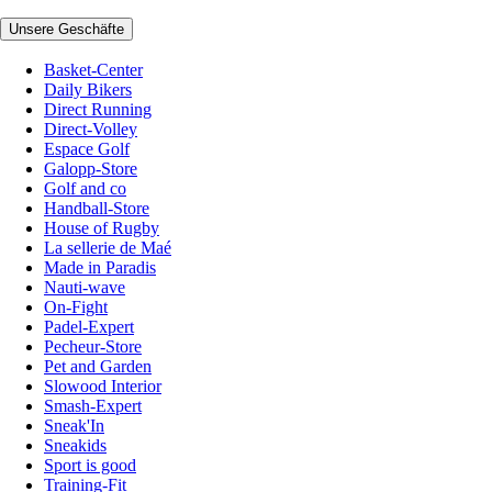
Unsere Geschäfte
Basket-Center
Daily Bikers
Direct Running
Direct-Volley
Espace Golf
Galopp-Store
Golf and co
Handball-Store
House of Rugby
La sellerie de Maé
Made in Paradis
Nauti-wave
On-Fight
Padel-Expert
Pecheur-Store
Pet and Garden
Slowood Interior
Smash-Expert
Sneak'In
Sneakids
Sport is good
Training-Fit