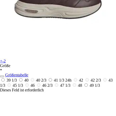
+-2
Größe
*
Größentabelle
39 1/3
40
40 2/3
41 1/3
24h
42
42 2/3
43
1/3
45 1/3
46
46 2/3
47 1/3
48
49 1/3
Dieses Feld ist erforderlich