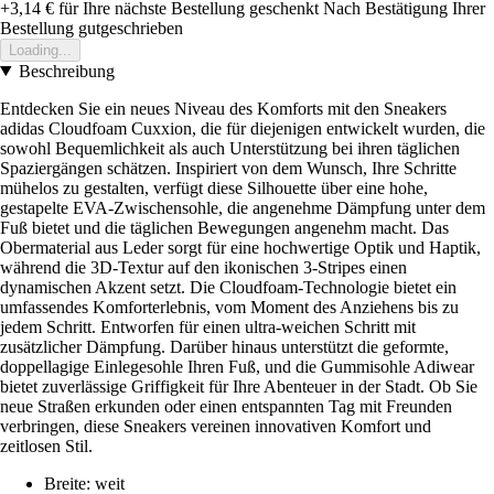
+3,14 €
für Ihre nächste Bestellung geschenkt
Nach Bestätigung Ihrer
Bestellung gutgeschrieben
Loading...
Beschreibung
Entdecken Sie ein neues Niveau des Komforts mit den Sneakers
adidas Cloudfoam Cuxxion, die für diejenigen entwickelt wurden, die
sowohl Bequemlichkeit als auch Unterstützung bei ihren täglichen
Spaziergängen schätzen. Inspiriert von dem Wunsch, Ihre Schritte
mühelos zu gestalten, verfügt diese Silhouette über eine hohe,
gestapelte EVA-Zwischensohle, die angenehme Dämpfung unter dem
Fuß bietet und die täglichen Bewegungen angenehm macht. Das
Obermaterial aus Leder sorgt für eine hochwertige Optik und Haptik,
während die 3D-Textur auf den ikonischen 3-Stripes einen
dynamischen Akzent setzt. Die Cloudfoam-Technologie bietet ein
umfassendes Komforterlebnis, vom Moment des Anziehens bis zu
jedem Schritt. Entworfen für einen ultra-weichen Schritt mit
zusätzlicher Dämpfung. Darüber hinaus unterstützt die geformte,
doppellagige Einlegesohle Ihren Fuß, und die Gummisohle Adiwear
bietet zuverlässige Griffigkeit für Ihre Abenteuer in der Stadt. Ob Sie
neue Straßen erkunden oder einen entspannten Tag mit Freunden
verbringen, diese Sneakers vereinen innovativen Komfort und
zeitlosen Stil.
Breite: weit