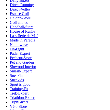
Daily Bikers
Direct Running
Direct-Volley
Espace Golf
Galopp-Store
Golf and co
Handball-Store
House of Rugby
La sellerie de Maé
Made in Paradis
Nauti-wave
On-Fight
Padel-Expert
Pecheur-Store
Pet and Garden
Slowood Interior
Smash-Expert
Sneak'In
Sneakids
Sport is good
Training-Fit
Trek-Expert
Triathlon-Expert
TripnBikers
Vélo-Store