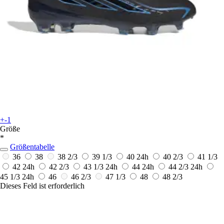
+-1
Größe
*
Größentabelle
36
38
38 2/3
39 1/3
40
24h
40 2/3
41 1/3
42
24h
42 2/3
43 1/3
24h
44
24h
44 2/3
24h
45 1/3
24h
46
46 2/3
47 1/3
48
48 2/3
Dieses Feld ist erforderlich