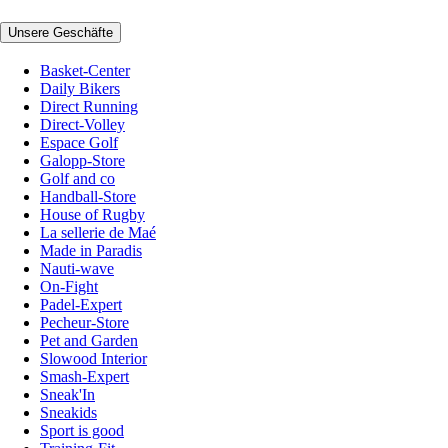
Unsere Geschäfte
Basket-Center
Daily Bikers
Direct Running
Direct-Volley
Espace Golf
Galopp-Store
Golf and co
Handball-Store
House of Rugby
La sellerie de Maé
Made in Paradis
Nauti-wave
On-Fight
Padel-Expert
Pecheur-Store
Pet and Garden
Slowood Interior
Smash-Expert
Sneak'In
Sneakids
Sport is good